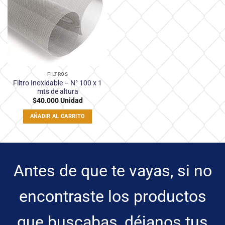
lista
de
deseos
FILTROS
Filtro Inoxidable – N° 100 x 1
mts de altura
$
40.000
Unidad
AÑADIR AL CARRITO
Antes de que te vayas, si no
encontraste los productos
que buscabas, déjanos tus