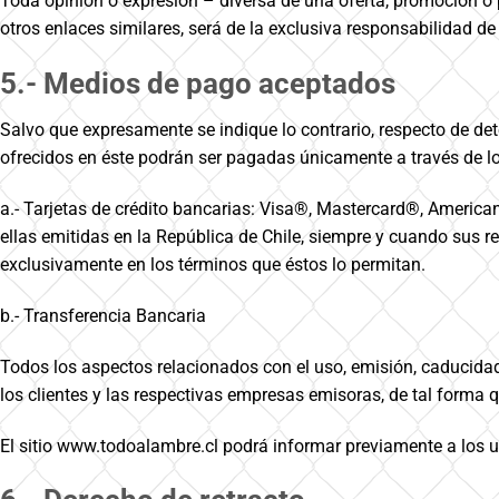
Toda opinión o expresión – diversa de una oferta, promoción 
otros enlaces similares, será de la exclusiva responsabilidad
5.- Medios de pago aceptados
Salvo que expresamente se indique lo contrario, respecto de de
ofrecidos en éste podrán ser pagadas únicamente a través de l
a.- Tarjetas de crédito bancarias: Visa®, Mastercard®, Americ
ellas emitidas en la República de Chile, siempre y cuando su
exclusivamente en los términos que éstos lo permitan.
b.- Transferencia Bancaria
Todos los aspectos relacionados con el uso, emisión, caducidad,
los clientes y las respectivas empresas emisoras, de tal form
El sitio www.todoalambre.cl podrá informar previamente a los u