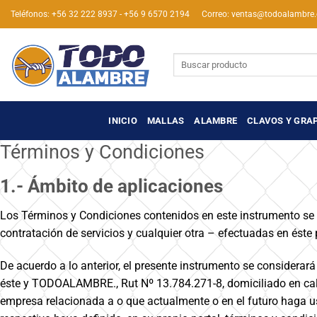
Saltar
Teléfonos: +56 32 222 8937 - +56 9 6570 2194
Correo: ventas@todoalambre.
al
contenido
Buscar
por:
INICIO
MALLAS
ALAMBRE
CLAVOS Y GRA
Términos y Condiciones
1.- Ámbito de aplicaciones
Los Términos y Condiciones contenidos en este instrumento se a
contratación de servicios y cualquier otra – efectuadas en éste p
De acuerdo a lo anterior, el presente instrumento se considerará
éste y TODOALAMBRE., Rut Nº 13.784.271-8, domiciliado en ca
empresa relacionada a o que actualmente o en el futuro haga uso