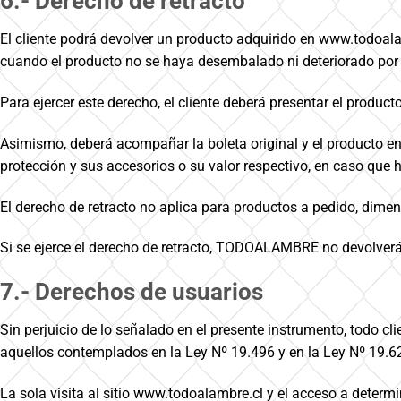
6.- Derecho de retracto
El cliente podrá devolver un producto adquirido en www.todoala
cuando el producto no se haya desembalado ni deteriorado por e
Para ejercer este derecho, el cliente deberá presentar el pro
Asimismo, deberá acompañar la boleta original y el producto en 
protección y sus accesorios o su valor respectivo, en caso que
El derecho de retracto no aplica para productos a pedido, dime
Si se ejerce el derecho de retracto, TODOALAMBRE no devolverá l
7.- Derechos de usuarios
Sin perjuicio de lo señalado en el presente instrumento, todo c
aquellos contemplados en la Ley Nº 19.496 y en la Ley Nº 19.6
La sola visita al sitio www.todoalambre.cl y el acceso a dete