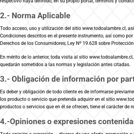
respectivo haya definido, en su propio portal, términos y condi
2.- Norma Aplicable
Todo acceso, uso y utilización del sitio www.todoalambre.cl, as
Condiciones descritos en el presente instrumento, así como por 
Derechos de los Consumidores; Ley Nº 19.628 sobre Protección de
En mérito de lo anterior, toda visita al sitio www.todoalambre.c
quedarán sometidos a las normas y legislación antes citadas.
3.- Obligación de información por par
Es deber y obligación de todo cliente es de informarse previame
los producto o servicio que pretenda adquirir en el sitio www.to
productos o servicios que en él se ofrecen, tiene el carácter de
4.-Opiniones o expresiones contenidas