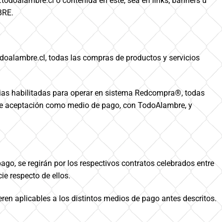
doalambre.cl o contenida en éste, sea en links, banners u
BRE.
doalambre.cl, todas las compras de productos y servicios
rias habilitadas para operar en sistema Redcompra®, todas
 de aceptación como medio de pago, con TodoAlambre, y
go, se regirán por los respectivos contratos celebrados entre
e respecto de ellos.
ren aplicables a los distintos medios de pago antes descritos.