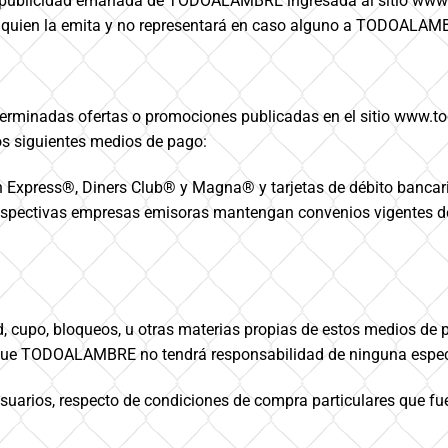
o publicidad emanada de TODOALAMBRE ingresada al sitio www.to
 de quien la emita y no representará en caso alguno a TODOALAM
terminadas ofertas o promociones publicadas en el sitio www.to
os siguientes medios de pago:
an Express®, Diners Club® y Magna® y tarjetas de débito banca
s respectivas empresas emisoras mantengan convenios vigentes
 cupo, bloqueos, u otras materias propias de estos medios de pa
a que TODOALAMBRE no tendrá responsabilidad de ninguna especi
suarios, respecto de condiciones de compra particulares que fue