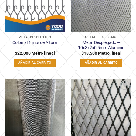
deseos
deseos
METAL DESPLEGADO
METAL DESPLEGADO
Metal Desplegado –
Colonial 1 mts de Altura
10x3x2x0,5mm Aluminio
$
22.000
Metro lineal
$
18.500
Metro lineal
AÑADIR AL CARRITO
AÑADIR AL CARRITO
Añadir
Añadir
a la
a la
lista
lista
de
de
deseos
deseos