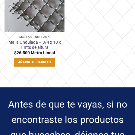
deseos
MALLAS ONDULADA
Malla Ondulada – 3/4 x 10 x
1 mts de altura
$
26.500
Metro Lineal
AÑADIR AL CARRITO
Antes de que te vayas, si no
encontraste los productos
que buscabas, déjanos tus