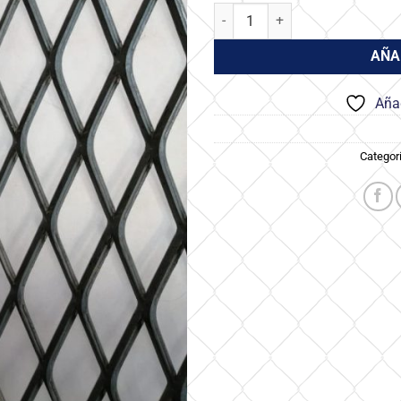
Metal Desplegado - 62x3mm Fier
AÑA
Añad
Categor