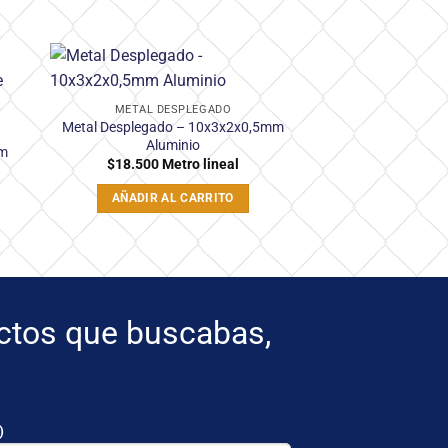
dir
Añadir
METAL DESPLEGADO
la
a la
Metal Desplegado – 10x3x2x0,5mm
ta
lista
e
de
Aluminio
mm
eos
deseos
$
18.500
Metro lineal
AÑADIR AL CARRITO
uctos que buscabas,
)