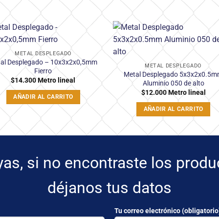
Añadir
Aña
METAL DESPLEGADO
a la
a 
al Desplegado – 10x3x2x0,5mm
lista
lis
METAL DESPLEGADO
de
d
Fierro
Metal Desplegado 5x3x2x0.5
deseos
des
$
14.300
Metro lineal
Aluminio 050 de alto
$
12.000
Metro lineal
AÑADIR AL CARRITO
AÑADIR AL CARRITO
yas, si no encontraste los prod
déjanos tus datos
Tu correo electrónico (obligatorio