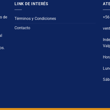
LINK DE INTERÉS
ATE
s de
+56
Términos y Condiciones
Contacto
ven
al
Ind
Val
os.
Hora
Lun
Sáb