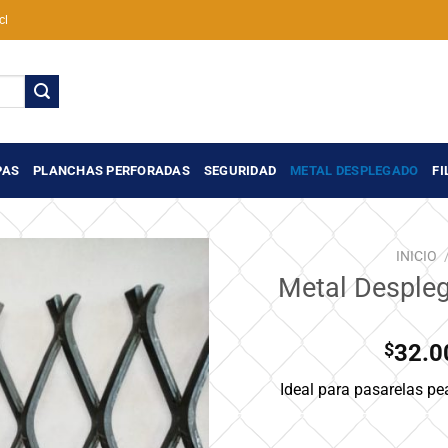
cl
PAS
PLANCHAS PERFORADAS
SEGURIDAD
METAL DESPLEGADO
FI
INICIO
Metal Desple
Añadir
a la
lista de
$
32.0
deseos
Ideal para pasarelas pe