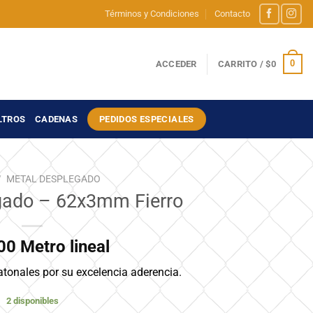
Términos y Condiciones
Contacto
0
ACCEDER
CARRITO /
$
0
LTROS
CADENAS
PEDIDOS ESPECIALES
/
METAL DESPLEGADO
gado – 62x3mm Fierro
00
Metro lineal
atonales por su excelencia aderencia.
2 disponibles