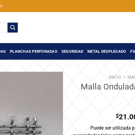
cl
PAS
PLANCHAS PERFORADAS
SEGURIDAD
METAL DESPLEGADO
FI
INICIO
/
MA
Malla Ondulada
Añadir
a la
lista de
deseos
$
21.0
Puede ser utilizada 