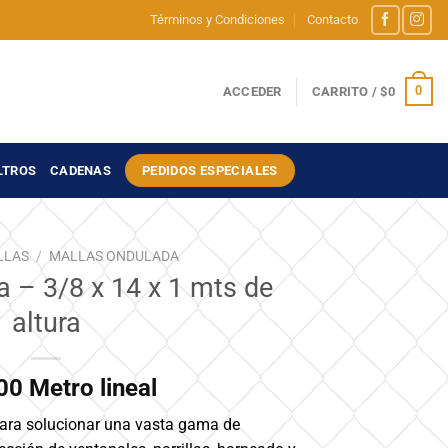
Términos y Condiciones
Contacto
0
ACCEDER
CARRITO /
$
0
LTROS
CADENAS
PEDIDOS ESPECIALES
LLAS
/
MALLAS ONDULADA
 – 3/8 x 14 x 1 mts de
altura
00
Metro lineal
para solucionar una vasta gama de