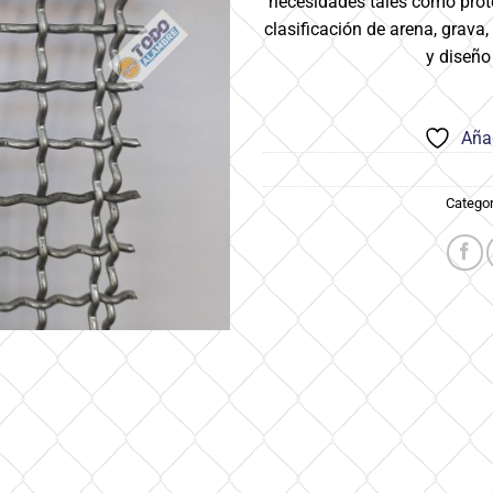
necesidades tales como prote
clasificación de arena, grava,
y diseño 
Añad
Categor