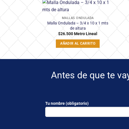
Añadir
MALLAS ONDULADA
a la
Malla Ondulada – 3/4 x 10 x 1 mts
lista
de
de altura
deseos
$
26.500
Metro Lineal
AÑADIR AL CARRITO
Antes de que te va
Tu nombre (obligatorio)