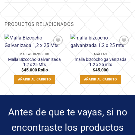
PRODUCTOS RELACIONADOS
Añadir
Añadir
a la
a la
MALLAS BIZCOCHO
MALLAS
lista
lista
Malla Bizcocho Galvanizada
malla bizcocho galvanizada
de
de
1,2 x 25 Mts
1.2 x 25 mts
deseos
deseos
$
45.000
Rollo
$
45.000
AÑADIR AL CARRITO
AÑADIR AL CARRITO
Antes de que te vayas, si no
encontraste los productos