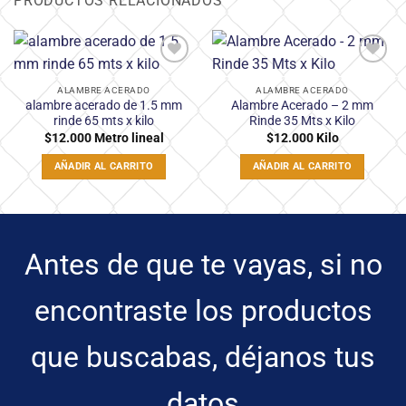
PRODUCTOS RELACIONADOS
Añadir
Añadir
a la
a la
ALAMBRE ACERADO
ALAMBRE ACERADO
lista
lista
alambre acerado de 1.5 mm
Alambre Acerado – 2 mm
de
de
rinde 65 mts x kilo
Rinde 35 Mts x Kilo
deseos
deseos
$
12.000
Metro lineal
$
12.000
Kilo
AÑADIR AL CARRITO
AÑADIR AL CARRITO
Antes de que te vayas, si no
encontraste los productos
que buscabas, déjanos tus
datos